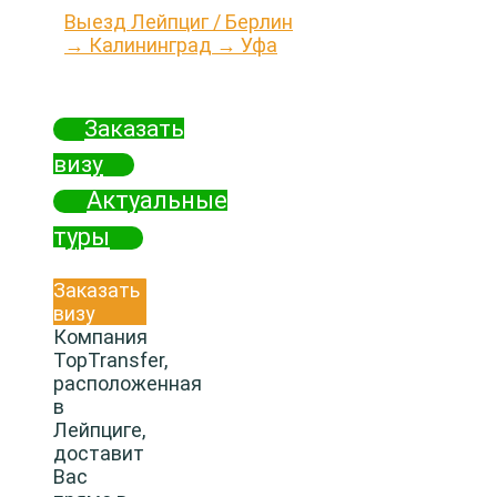
Выезд Лейпциг / Берлин
→ Калининград → Уфа
Заказать
визу
Актуальные
туры
Заказать
визу
Компания
TopTransfer,
расположенная
в
Лейпциге,
доставит
Вас