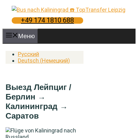
Перейти
к
содержимому
+49 174 1810 688
Меню
Русский
Deutsch
(
Немецкий
)
Выезд Лейпциг /
Берлин →
Калининград →
Саратов