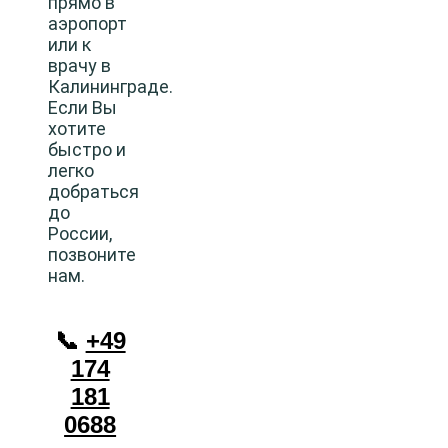
прямо в
аэропорт
или к
врачу в
Калининграде.
Если Вы
хотите
быстро и
легко
добраться
до
России,
позвоните
нам.
📞
+49
174
181
0688