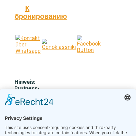
К
бронированию
Hinweis:
Business-
Reisen
dürfen
keine
Verbindung
zu
sanktionierten
Sektoren