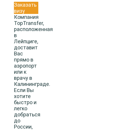
Заказать
визу
Компания
TopTransfer,
расположенная
в
Лейпциге,
доставит
Вас
прямо в
аэропорт
или к
врачу в
Калининграде.
Если Вы
хотите
быстро и
легко
добраться
до
России,