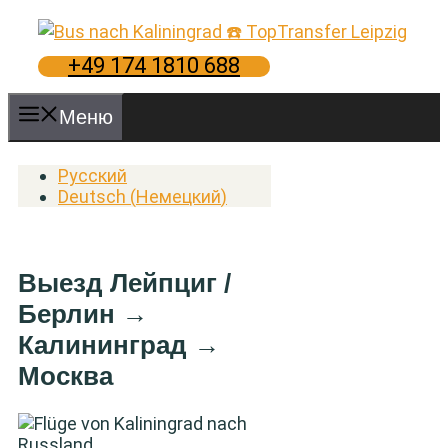
Перейти
к
содержимому
+49 174 1810 688
Меню
Русский
Deutsch
(
Немецкий
)
Выезд Лейпциг /
Берлин →
Калининград →
Москва