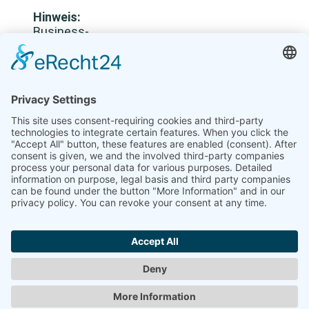
Hinweis:
Business-
Reisen
dürfen
keine
Verbindung
zu
sanktionierten
Sektoren
oder
gelisteten
Personen/Firmen
haben.
Impressum
|
Datenschutz
Buchungsanfrage
|
EU Sanktions-Disclaimer
Webseitenübersicht