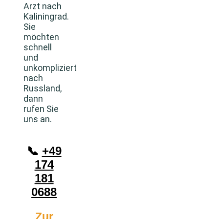
Arzt nach
Kaliningrad.
Sie
möchten
schnell
und
unkompliziert
nach
Russland,
dann
rufen Sie
uns an.
📞
+49
174
181
0688
Zur