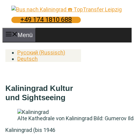
Zum
Inhalt
springen
+49 174 1810 688
Menü
Русский
(
Russisch
)
Deutsch
Kaliningrad Kultur
und Sightseeing
Alte Kathedrale von Kaliningrad Bild: Gumerov Il
Kaliningrad (bis 1946