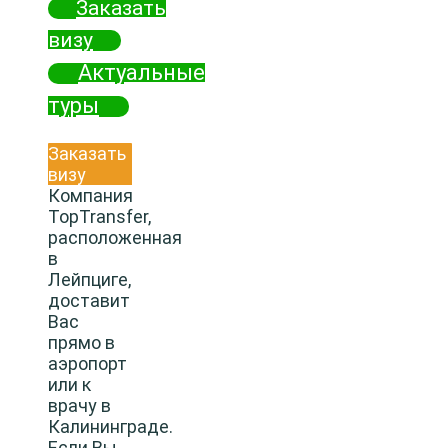
Заказать
визу
Актуальные
туры
Заказать
визу
Компания
TopTransfer,
расположенная
в
Лейпциге,
доставит
Вас
прямо в
аэропорт
или к
врачу в
Калининграде.
Если Вы