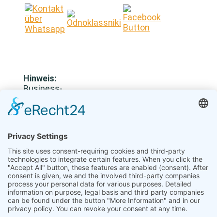
Hinweis:
Business-
Reisen
dürfen
keine
Verbindung
zu
sanktionierten
Sektoren
oder
gelisteten
Personen/Firmen
haben.