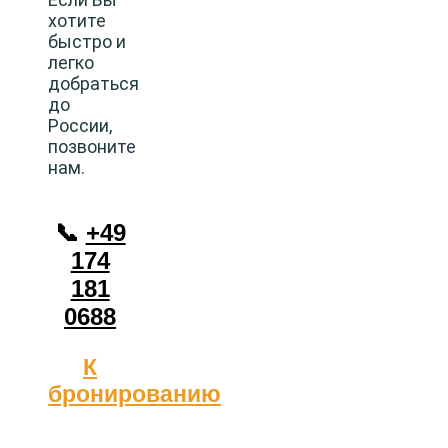
хотите
быстро и
легко
добраться
до
России,
позвоните
нам.
📞
+49
174
181
0688
К
бронированию