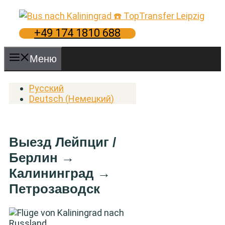
Перейти
к
содержимому
+49 174 1810 688
Меню
Русский
Deutsch
(
Немецкий
)
Выезд Лейпциг /
Берлин →
Калининград →
Петрозаводск