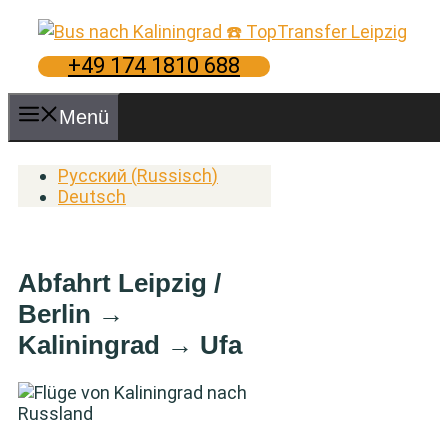
Zum
Inhalt
springen
+49 174 1810 688
Menü
Русский
(
Russisch
)
Deutsch
Abfahrt Leipzig /
Berlin →
Kaliningrad → Ufa