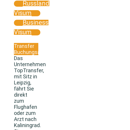
Russland
Visum
Business
Visum
Transfer
Buchungsanfrage
Das
Unternehmen
TopTransfer,
mit Sitz in
Leipzig,
fährt Sie
direkt
zum
Flughafen
oder zum
Arzt nach
Kaliningrad.