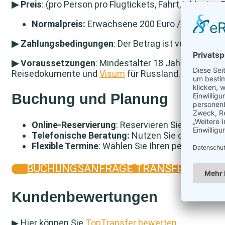
▶ Preis
: (pro Person pro Flugtickets, Fahrt, inklusive
Normalpreis:
Erwachsene 200 Euro / Kind 150 Eu
▶ Zahlungsbedingungen
: Der Betrag ist vor der Fahr
▶ Voraussetzungen
: Mindestalter 18 Jahre (Minderjä
Reisedokumente und
Visum
für Russland.
Buchung und Planung
Online-Reservierung
: Reservieren Sie Ihren Pl
Telefonische Beratung:
Nutzen Sie die Kontakt
Flexible Termine
: Wählen Sie Ihren persönlichen
BUCHUNGSANFRAGE TRANSFERBUS
Kundenbewertungen
▶ Hier können Sie
TopTransfer bewerten