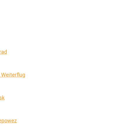
rad
 Weiterflug
sk
repowez