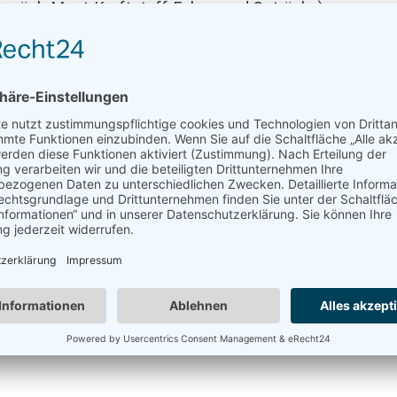
 Gepäck, Maut, Kraftstoff, Fahrer und Getränke)
ro + Flugticket
t bei Rechnung fällig.
hrige nur in Begleitung der Eltern), gültige
atz bequem online über das Kontaktformular.
daten auf dieser Webseite und fragen Sie uns
 Termin und wir prüfen ob dieser möglich ist.