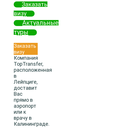
Заказать
визу
Актуальные
туры
Заказать
визу
Компания
TopTransfer,
расположенная
в
Лейпциге,
доставит
Вас
прямо в
аэропорт
или к
врачу в
Калининграде.